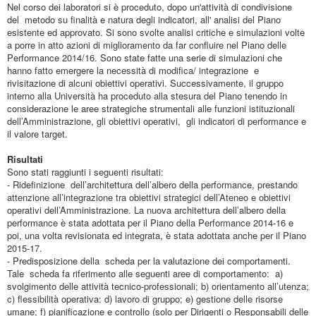
Nel corso dei laboratori si è proceduto, dopo un'attività di condivisione
del metodo su finalità e natura degli indicatori, all' analisi del Piano
esistente ed approvato. Si sono svolte analisi critiche e simulazioni volte
a porre in atto azioni di miglioramento da far confluire nel Piano delle
Performance 2014/16. Sono state fatte una serie di simulazioni che
hanno fatto emergere la necessità di modifica/ integrazione e
rivisitazione di alcuni obiettivi operativi. Successivamente, il gruppo
interno alla Università ha proceduto alla stesura del Piano tenendo in
considerazione le aree strategiche strumentali alle funzioni istituzionali
dell’Amministrazione, gli obiettivi operativi, gli indicatori di performance e
il valore target.
Risultati
Sono stati raggiunti i seguenti risultati:
- Ridefinizione dell’architettura dell’albero della performance, prestando
attenzione all’integrazione tra obiettivi strategici dell’Ateneo e obiettivi
operativi dell’Amministrazione. La nuova architettura dell’albero della
performance è stata adottata per il Piano della Performance 2014-16 e
poi, una volta revisionata ed integrata, è stata adottata anche per il Piano
2015-17.
- Predisposizione della scheda per la valutazione dei comportamenti.
Tale scheda fa riferimento alle seguenti aree di comportamento: a)
svolgimento delle attività tecnico-professionali; b) orientamento all’utenza;
c) flessibilità operativa: d) lavoro di gruppo; e) gestione delle risorse
umane; f) pianificazione e controllo (solo per Dirigenti o Responsabili delle